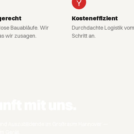
gerecht
Kosteneffizient
lose Bauabläufe. Wir
Durchdachte Logistik vom
as wir zusagen.
Schritt an.
nft mit uns.
er und Auszubildende im Großraum Hannover —
em Gerät.