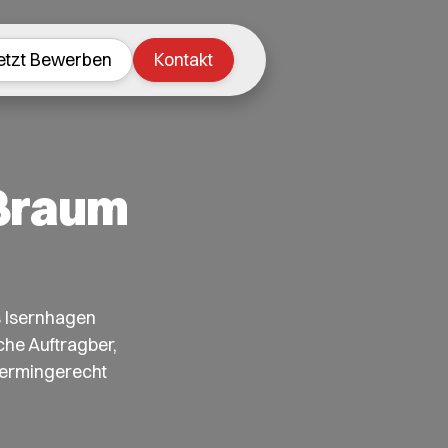
etzt Bewerben
Kontakt
oßraum
s Isernhagen
che Auftragber,
termingerecht