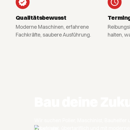
Qualitätsbewusst
Termin
Moderne Maschinen, erfahrene
Reibungs
Fachkräfte, saubere Ausführung.
halten, w
Bau deine Zuku
Wir suchen Polier, Maschinist, Bauhelf
unbefristet, übertariflich und mit modern