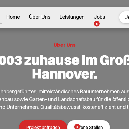
Home
Über Uns
Leistungen
Jobs
J
5
Über Uns
2003 zuhause im Gr
Hannover.
 inhabergeführtes, mittelständisches Bauunternehmen au
enbau sowie Garten- und Landschaftsbau für die öffentli
 Unternehmen. Qualitätsbewusst, kosteneffizient und 
Projekt anfragen
Offene Stellen
5