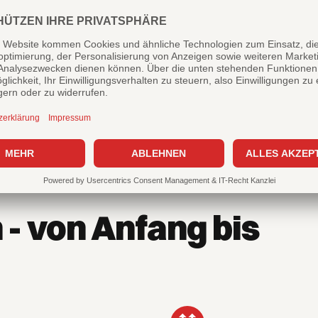
ark und ein Team aus
n garantieren eine
unkomplizierten Bauablauf.
 - von Anfang bis