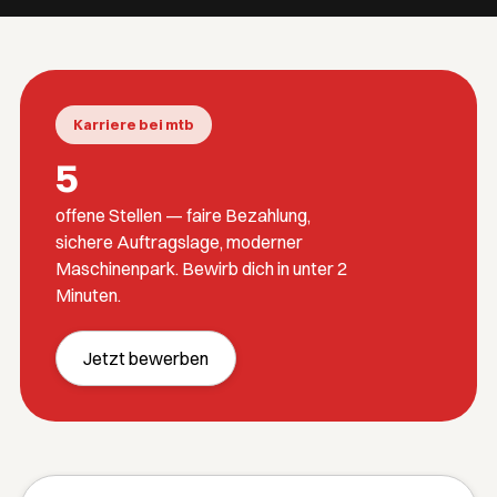
Karriere bei mtb
5
offene Stellen — faire Bezahlung,
sichere Auftragslage, moderner
Maschinenpark. Bewirb dich in unter 2
Minuten.
Jetzt bewerben