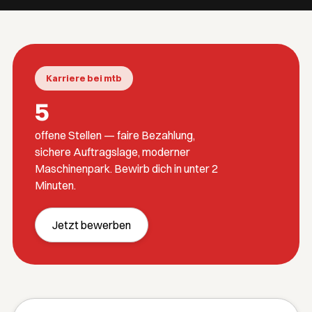
Karriere bei mtb
5
offene Stellen — faire Bezahlung,
sichere Auftragslage, moderner
Maschinenpark. Bewirb dich in unter 2
Minuten.
Jetzt bewerben